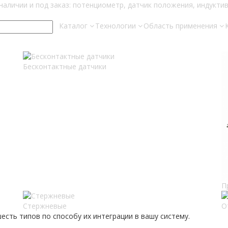
Каталог
Технологии
Область применения
Бесконтактные датчики
П
Стержневые
О
сть типов по способу их интеграции в вашу систему.