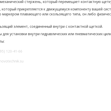
еханический стержень, который перемещает контактную щетку
, который прикрепляется к движущемуся компоненту вашей сис
то маркером плавающего или скользящего типа, он либо физичес
зящий элемент, соединенный внутри с контактной щеткой.
для установки внутри гидравлических или пневматических цил
ты:
95) 120-41-66
ovotechnik.su